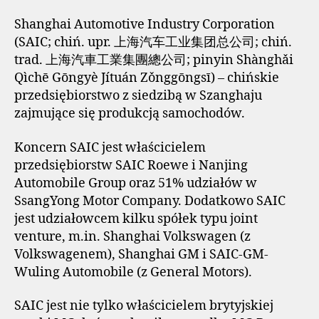
Shanghai Automotive Industry Corporation
(SAIC; chiń. upr. 上海汽车工业集团总公司; chiń.
trad. 上海汽車工業集團總公司; pinyin Shànghǎi
Qìchē Gōngyè Jítuán Zǒnggōngsī) – chińskie
przedsiębiorstwo z siedzibą w Szanghaju
zajmujące się produkcją samochodów.
Koncern SAIC jest właścicielem
przedsiębiorstw SAIC Roewe i Nanjing
Automobile Group oraz 51% udziałów w
SsangYong Motor Company. Dodatkowo SAIC
jest udziałowcem kilku spółek typu joint
venture, m.in. Shanghai Volkswagen (z
Volkswagenem), Shanghai GM i SAIC-GM-
Wuling Automobile (z General Motors).
SAIC jest nie tylko właścicielem brytyjskiej