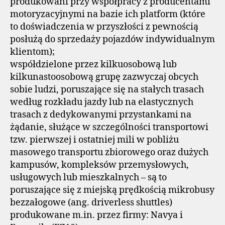
produkowani przy współpracy z producentami
motoryzacyjnymi na bazie ich platform (które
to doświadczenia w przyszłości z pewnością
posłużą do sprzedaży pojazdów indywidualnym
klientom);
współdzielone przez kilkuosobową lub
kilkunastoosobową grupę zazwyczaj obcych
sobie ludzi, poruszające się na stałych trasach
według rozkładu jazdy lub na elastycznych
trasach z dedykowanymi przystankami na
żądanie, służące w szczególności transportowi
tzw. pierwszej i ostatniej mili w pobliżu
masowego transportu zbiorowego oraz dużych
kampusów, kompleksów przemysłowych,
usługowych lub mieszkalnych – są to
poruszające się z miejską prędkością mikrobusy
bezzałogowe (ang. driverless shuttles)
produkowane m.in. przez firmy: Navya i