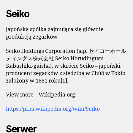
Seiko
japońska spółka zajmująca się głównie
produkcją zegarków
Seiko Holdings Corporation (jap. セイコーホール
ディングス株式会社 Seikō Hōrudingusu
Kabushiki-gaisha), w skrócie Seiko – japoński
producent zegarków z siedzibą w Chūō w Tokio
założony w 1881 roku[1].
View more – Wikipedia.org:
https://pl.m.wikipedia.org/wiki/Seiko
Serwer