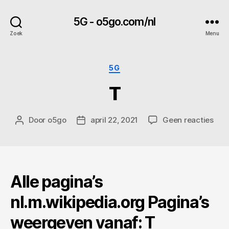
5G - o5go.com/nl
Zoek
Menu
Categorieën
5G
T
op
Door
o5go
april 22, 2021
Geen reacties
Berichtauteur
Berichtdatum
T
Alle pagina’s
nl.m.wikipedia.org Pagina’s
weergeven vanaf: T