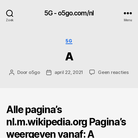
5G - o5go.com/nl
Zoek
Menu
Categorieën
5G
A
op
Door
o5go
april 22, 2021
Geen reacties
Berichtauteur
Berichtdatum
A
Alle pagina’s
nl.m.wikipedia.org Pagina’s
weergeven vanaf: A