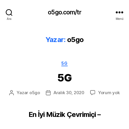
o5go.com/tr
Ara
Menü
Yazar:
o5go
Kategoriler
5G
5G
5G
Yazar
o5go
Aralık 30, 2020
Yorum yok
Yazının
Yazı
yazarı
tarihi
En İyi Müzik Çevrimiçi –