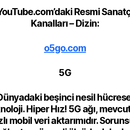
YouTube.com’daki Resmi Sanatç
Kanalları – Dizin:
o5go.com
5G
Dünyadaki beşinci nesil hücrese
noloji. Hiper Hız! 5G ağı, mevcu
zlı mobil veri aktarımıdır. Sorun