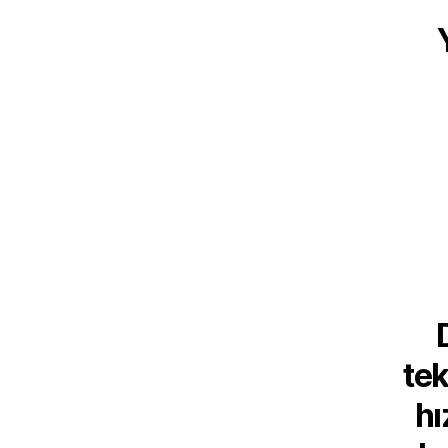
tek
hı