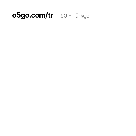
o5go.com/tr
5G - Türkçe