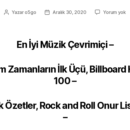
5
Yazar
o5go
Aralık 30, 2020
Yorum yok
Yazının
Yazı
yazarı
tarihi
En İyi Müzik Çevrimiçi –
m Zamanların İlk Üçü, Billboard 
100 –
ık Özetler, Rock and Roll Onur Li
–