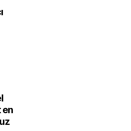
ı
l
t en
suz