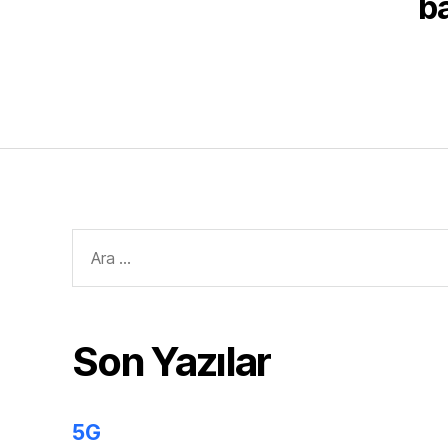
ba
Arama
yap:
Son Yazılar
5G