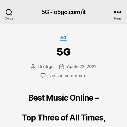
5G - o5go.com/it
Cerca
Menu
Categorie
5G
5G
Di
o5go
Aprile 22, 2021
Autore
Data
articolo
dell'articolo
su
Nessun commento
5G
Best Music Online –
Top Three of All Times,