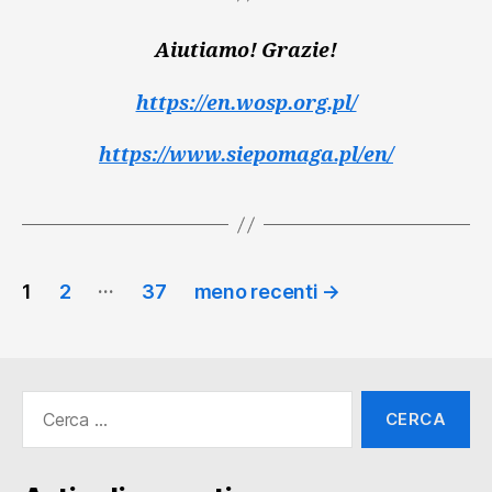
Aiutiamo! Grazie!
https://en.wosp.org.pl/
https://www.siepomaga.pl/en/
Paginazione
…
1
2
37
meno recenti
→
degli
articoli
Cerca: