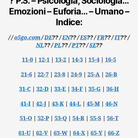
? P.S. – Psicologia, Sociologia…
Emozioni – Euforia… – Umano –
Indice:
/ /
o5go.com
/
DE
??
/
EN
??
/
ES
??
/
FR
??
/
IT
??
/
NL
??
/
PL
?? /
PT
??
/
SE
??
11-0
|
12-1
|
13-2
|
14-3
|
15-4
|
16-5
21-6
|
22-7
|
23-8
|
24-9
|
25-A
|
26-B
31-C
|
32-D
|
33-E
|
34-F
|
35-G
|
36-H
41-I
|
42-J
|
43-K
|
44-L
|
45-M
|
46-N
51-O
|
52-P
|
53-Q
|
54-R
|
55-S
|
56-T
61-U
|
62-V
|
63-W
|
64-X
|
65-Y
|
66-Z