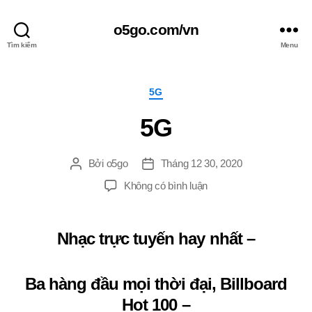
o5go.com/vn
Tìm kiếm
Menu
Chuyên
5G
mục
5G
Bởi
o5go
Tháng 12 30, 2020
Tác
Ngày
giả
đăng
ở
Không có bình luận
5G
Nhạc trực tuyến hay nhất –
Ba hàng đầu mọi thời đại, Billboard
Hot 100 –