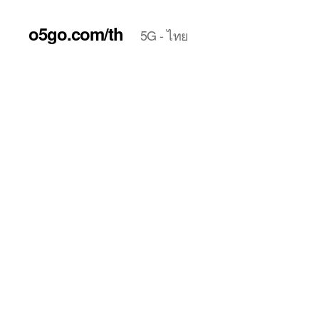
o5go.com/th
5G - ไทย