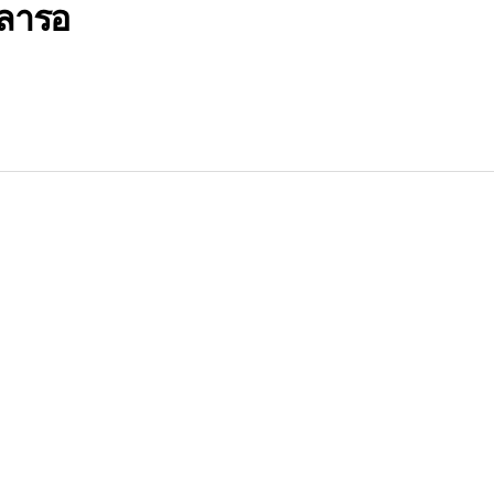
เวลารอ