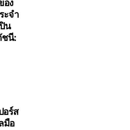
กของ
ประจำ
ปิน
ชนี:
ปอร์ส
ลมือ