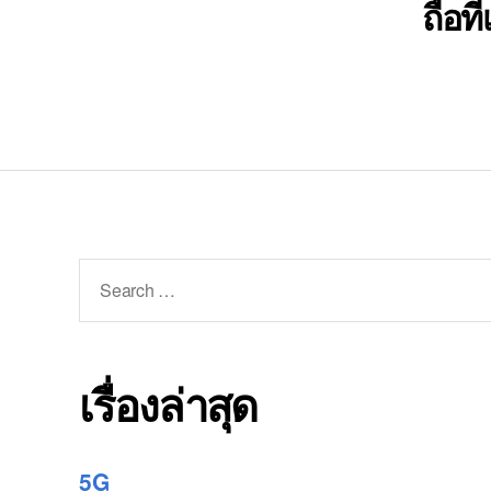
ถือที
Search
for:
เรื่องล่าสุด
5G