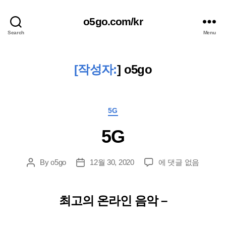
o5go.com/kr
Search
Menu
[작성자:
]
o5go
Categories
5G
5G
5G
By
o5go
12월 30, 2020
에 댓글 없음
Post
Post
author
date
최고의 온라인 음악 –