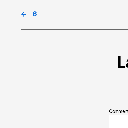
←
6
L
Commen