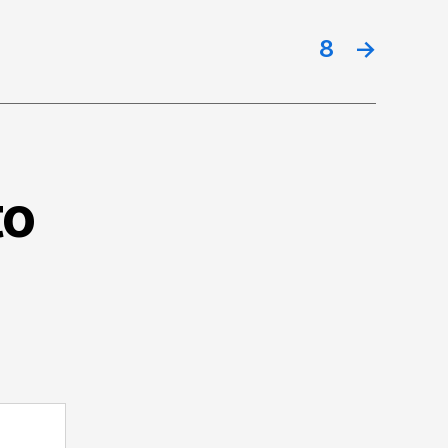
8
→
to