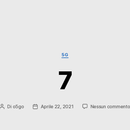
Categorie
5G
7
Di
o5go
Aprile 22, 2021
Nessun comment
Autore
Data
articolo
dell'articolo