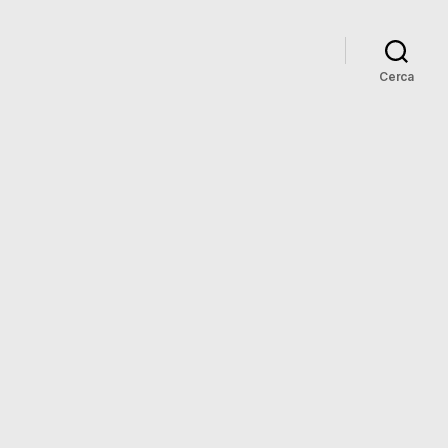
Cerca
su
o
7