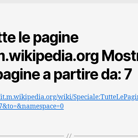
te le pagine
.m.wikipedia.org Most
pagine a partire da: 7
//it.m.wikipedia.org/wiki/Speciale:TutteLePag
7&to=&namespace=0