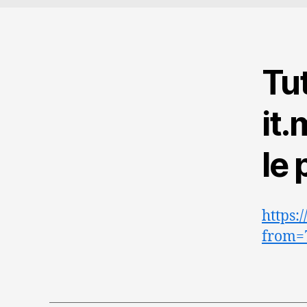
Tut
it
le 
https:
from=