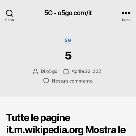
5G - o5go.com/it
Cerca
Menu
Categorie
5G
5
Di
o5go
Aprile 22, 2021
Autore
Data
articolo
dell'articolo
su
Nessun commento
5
Tutte le pagine
it.m.wikipedia.org Mostra le