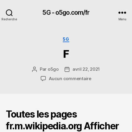
5G - o5go.com/fr
Recherche
Menu
Catégories
5G
F
Par
o5go
avril 22, 2021
Auteur
Date
de
de
sur
Aucun commentaire
l’article
l’article
F
Toutes les pages
fr.m.wikipedia.org Afficher