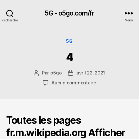
5G - o5go.com/fr
Recherche
Menu
Catégories
5G
4
Par
o5go
avril 22, 2021
Auteur
Date
de
de
sur
Aucun commentaire
l’article
l’article
4
Toutes les pages
fr.m.wikipedia.org Afficher